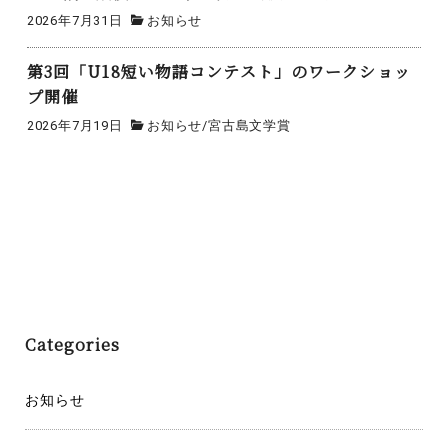
2026年7月31日
お知らせ
第3回「U18短い物語コンテスト」のワークショッ
プ開催
2026年7月19日
お知らせ
/
宮古島文学賞
投
第９回宮古島市民総合文化祭／＜盆栽部会＞
稿
ナ
魅力再発見！宮古の織物交流会
ビ
ゲ
Categories
ー
シ
お知らせ
ョ