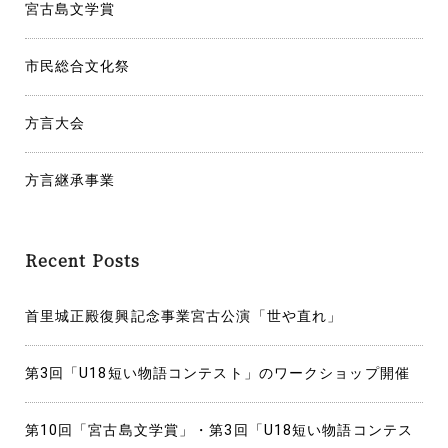
宮古島文学賞
ン
市民総合文化祭
方言大会
方言継承事業
Recent Posts
首里城正殿復興記念事業宮古公演「世や直れ」
第3回「U18短い物語コンテスト」のワークショップ開催
第10回「宮古島文学賞」・第3回「U18短い物語コンテス