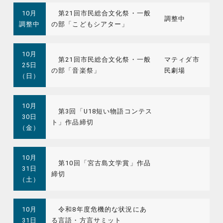
10月
第21回市民総合文化祭・一般
調整中
調整中
の部「こどもシアター」
10月
第21回市民総合文化祭・一般
マティダ市
25日
の部「音楽祭」
民劇場
（日）
10月
第3回「U18短い物語コンテス
30日
ト」作品締切
（金）
10月
第10回「宮古島文学賞」作品
31日
締切
（土）
10月
令和8年度危機的な状況にあ
31日
る言語・方言サミット