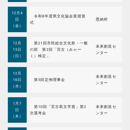
12月4
令和8年度県文化協会賞授賞
日
恩納村
式
（金）
12月
第21回市民総合文化祭・一般
未来創造セ
13日
の部 第2回「宮古（みゃー
ンター
（日）
く）検定」
12月
未来創造セ
16日
第5回定例理事会
ンター
（水）
1月7
第10回「宮古島文学賞」第2
未来創造セ
日
次選考会
ンター
（木）