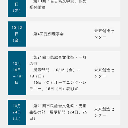
第10回「宮古島文学賞」作品
日
受付開始
（木）
10月2
未来創造セ
日
第4回定例理事会
ンター
（金）
第21回市民総合文化祭・一般
10月
の部
16日
展示部門 10/16（金）～
未来創造セ
～18
18（日）
ンター
日
16日（金）オープニングセレ
モニー、18日（日）表彰式
10月
第21回市民総合文化祭・児童
未来創造セ
24日
生徒の部 展示部門（24日、25
ンター
（土）
日）