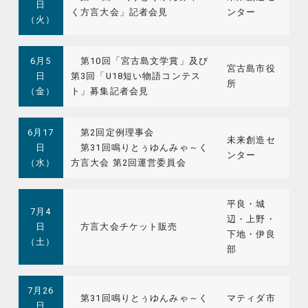
日
く方言大会」記者会見
ンター
（火）
6月5
第10回「宮古島文学賞」及び
宮古島市役
日
第3回「U18短い物語コンテス
所
（金）
ト」募集記者会見
6月17
第2回定例理事会
未来創造セ
日
第31回鳴りとぅゆんみゃ～く
ンター
（水）
方言大会 第2回運営委員会
平良・城
7月4
辺・上野・
日
方言大会チケット販売
下地・伊良
（土）
部
7月26
第31回鳴りとぅゆんみゃ～く
マティダ市
日