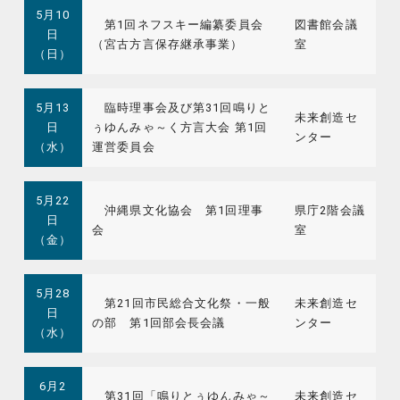
5月10
第1回ネフスキー編纂委員会
図書館会議
日
（宮古方言保存継承事業）
室
（日）
5月13
臨時理事会及び第31回鳴りと
未来創造セ
日
ぅゆんみゃ～く方言大会 第1回
ンター
（水）
運営委員会
5月22
沖縄県文化協会 第1回理事
県庁2階会議
日
会
室
（金）
5月28
第21回市民総合文化祭・一般
未来創造セ
日
の部 第1回部会長会議
ンター
（水）
6月2
第31回「鳴りとぅゆんみゃ～
未来創造セ