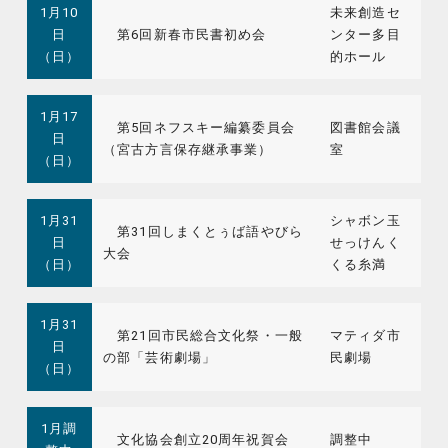
1月10
未来創造セ
日
第6回新春市民書初め会
ンター多目
（日）
的ホール
1月17
第5回ネフスキー編纂委員会
図書館会議
日
（宮古方言保存継承事業）
室
（日）
1月31
シャボン玉
第31回しまくとぅば語やびら
日
せっけんく
大会
（日）
くる糸満
1月31
第21回市民総合文化祭・一般
マティダ市
日
の部「芸術劇場」
民劇場
（日）
1月調
文化協会創立20周年祝賀会
調整中