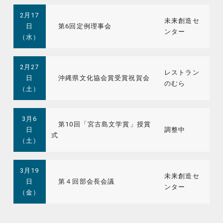
2月17
未来創造セ
日
第6回定例理事会
ンター
（水）
2月27
レストラン
日
沖縄県文化協会賞受賞祝賀会
のむら
（土）
3月6
第10回「宮古島文学賞」授賞
日
調整中
式
（土）
3月19
未来創造セ
日
第４回部会長会議
ンター
（金）