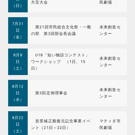
方言大会
民劇場
（日）
7月31
第21回市民総合文化祭・一般
未来創造セ
日
の部 第2回部会長会議
ンター
（金）
8月8
U18「短い物語コンテスト」
未来創造セ
日
ワークショップ （1日、15
ンター
（土）
日）
8月12
未来創造セ
日
第3回定例理事会
ンター
（水）
8月22
首里城正殿復元記念事業イベ
マティダ市
日
ント（21日～22日）
民劇場
（土）