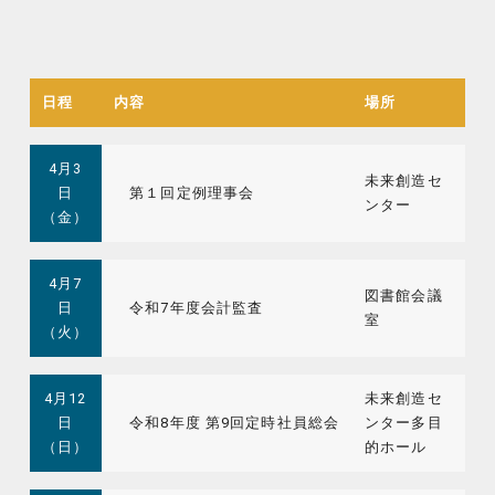
日程
内容
場所
4月3
未来創造セ
日
第１回定例理事会
ンター
（金）
4月7
図書館会議
日
令和7年度会計監査
室
（火）
4月12
未来創造セ
日
令和8年度 第9回定時社員総会
ンター多目
（日）
的ホール