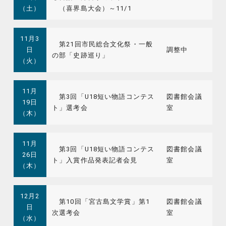
（土）
（喜界島大会）～11/1
11月3
第21回市民総合文化祭・一般
日
調整中
の部「史跡巡り」
（火）
11月
第3回「U18短い物語コンテス
図書館会議
19日
ト」選考会
室
（木）
11月
第3回「U18短い物語コンテス
図書館会議
26日
ト」入賞作品発表記者会見
室
（木）
12月2
第10回「宮古島文学賞」第1
図書館会議
日
次選考会
室
（水）