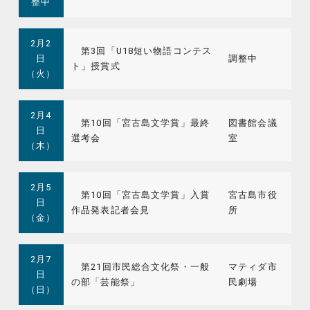
整中
2月2
第3回「U18短い物語コンテス
日
調整中
ト」授賞式
（火）
2月4
第10回「宮古島文学賞」最終
図書館会議
日
選考会
室
（木）
2月5
第10回「宮古島文学賞」入賞
宮古島市役
日
作品発表記者会見
所
（金）
2月7
第21回市民総合文化祭・一般
マティダ市
日
の部「芸能祭」
民劇場
（日）