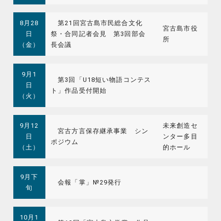
8月28
第21回宮古島市民総合文化
宮古島市役
日
祭・合同記者会見 第3回部会
所
（金）
長会議
9月1
第3回「U18短い物語コンテス
日
ト」作品受付開始
（火）
9月12
未来創造セ
宮古方言保存継承事業 シン
日
ンター多目
ポジウム
（土）
的ホール
9月下
会報「掌」№29発行
旬
10月1