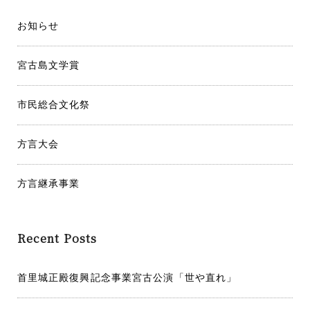
ョ
お知らせ
ン
宮古島文学賞
市民総合文化祭
方言大会
方言継承事業
Recent Posts
首里城正殿復興記念事業宮古公演「世や直れ」