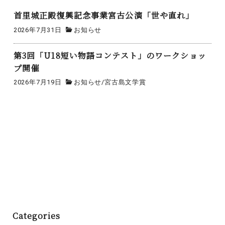
首里城正殿復興記念事業宮古公演「世や直れ」
2026年7月31日
お知らせ
第3回「U18短い物語コンテスト」のワークショッ
プ開催
2026年7月19日
お知らせ
/
宮古島文学賞
投
「第27回鳴りとぅゆんみゃ～く方言大会」チケット販売
稿
のお知らせ
ナ
「第２７回鳴りとぅゆんみゃ～く方言大会」中止のお知ら
ビ
せ
ゲ
ー
Categories
シ