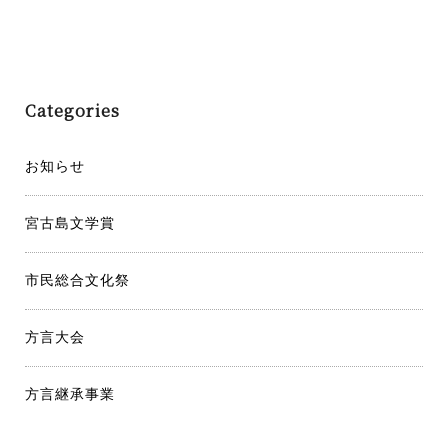
ナ
U18短い物語コンテスト「ワークショップ」を開催
ビ
ゲ
Categories
ー
シ
お知らせ
ョ
宮古島文学賞
ン
市民総合文化祭
方言大会
方言継承事業